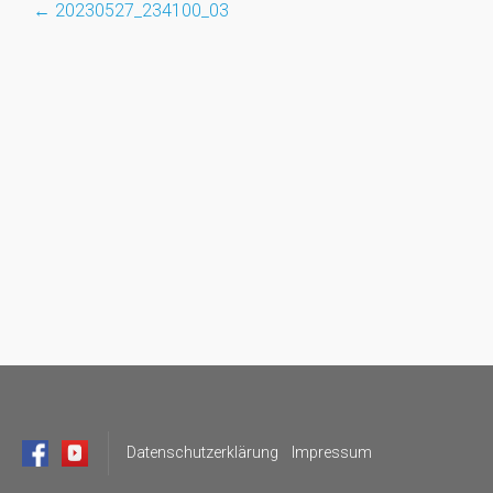
←
20230527_234100_03
Post
navigation
Datenschutzerklärung
Impressum