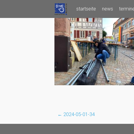
Skip
startseite
news
termin
to
content
←
2024-05-01-34
Post
navigation