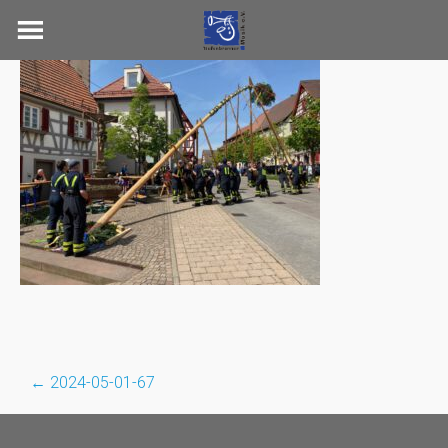
Skip
to
content
←
2024-05-01-67
Post
navigation