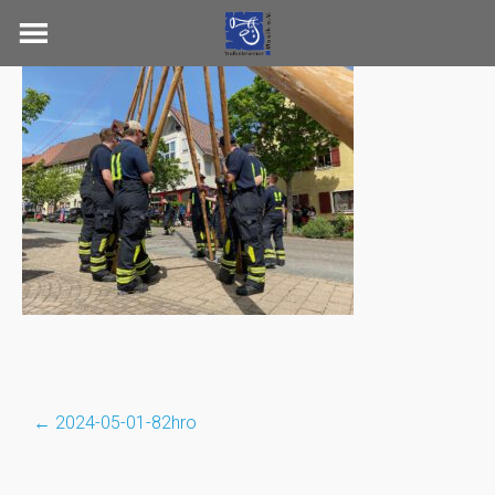
Skip
to
content
←
2024-05-01-82hro
Post
navigation