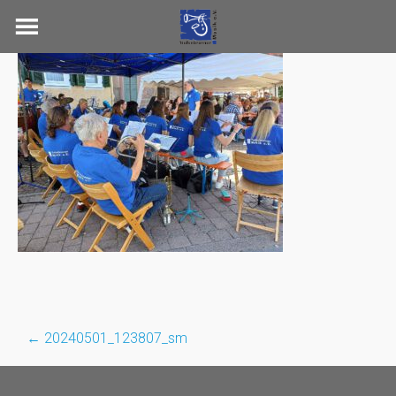
Skip
to
content
←
20240501_123807_sm
Post
navigation