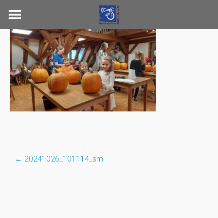
Skip
to
content
←
20241026_101114_sm
Post
navigation