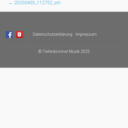
←
20250405_112752_sm
Post
navigation
Datenschutzerklärung
Impressum
©
Tiefenbronner Musik 2025