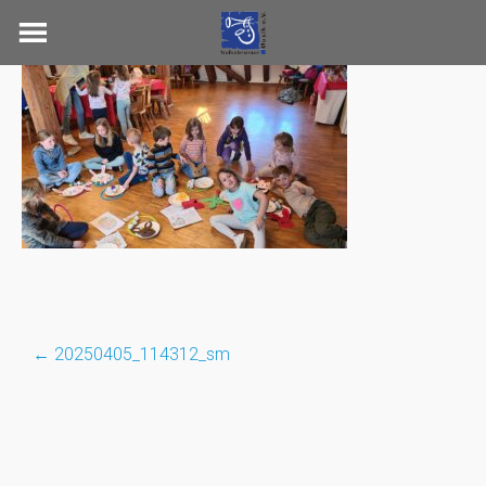
Skip
to
content
←
20250405_114312_sm
Post
navigation