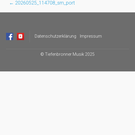
←
20260525_114708_sm_port
Post
navigation
Datenschutzerklärung
Impressum
©
Tiefenbronner Musik 2025