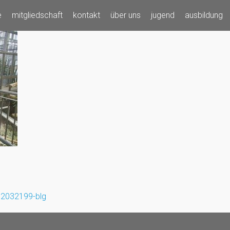
e
mitgliedschaft
kontakt
über uns
jugend
ausbildung
2032199-blg