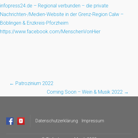
infopress24.de – Regional verbunden – die private
Nachrichten-/Medien-Website in der Grenz-Region Calw –
Böblingen & Enzkreis-Pforzheim
https://www.facebook.com/MenschenVonHier
←
Patrozinium 2022
Post
Coming Soon – Wein & Musik 2022
→
navigation
Datenschutzerklärung
Impressum