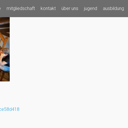
e
mitgliedschaft
kontakt
über uns
jugend
ausbildung
ce58d418