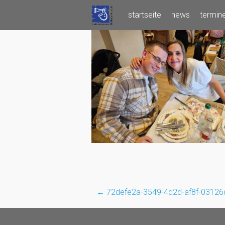
Skip
startseite
news
termin
to
content
←
72defe2a-3549-4d2d-af8f-0312
Post
navigation