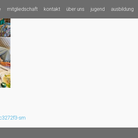
e
mitgliedschaft
kontakt
über uns
jugend
ausbildung
6c3272f3-sm