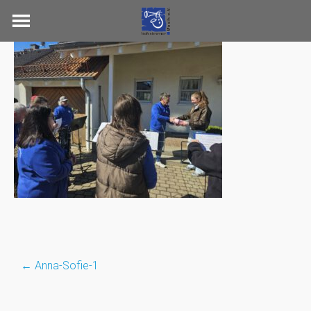
Skip
to
content
←
Anna-Sofie-1
Post
navigation