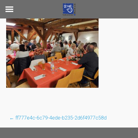
Skip
to
content
←
ff777e4c-6c79-4ede-b235-2d6f4977c58d
Post
navigation