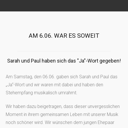
AM 6.06. WAR ES SOWEIT
Sarah und Paul haben sich das "Ja"-Wort gegeben!
Am Samstag, den 06.06. gaben sich Sarah und Paul das
„Ja“-Wort und wir waren mit dabei und haben den
Stehempfang musikalisch umrahmt.
Wir haben dazu beigetragen, dass dieser unvergesslichen
Moment in ihrem gemeinsamen Leben mit unserer Musik
noch schöner wird. Wir wünschen dem jungen Ehepaar