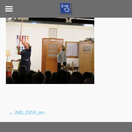
Skip
to
content
←
IMG_0359_sm
Post
navigation