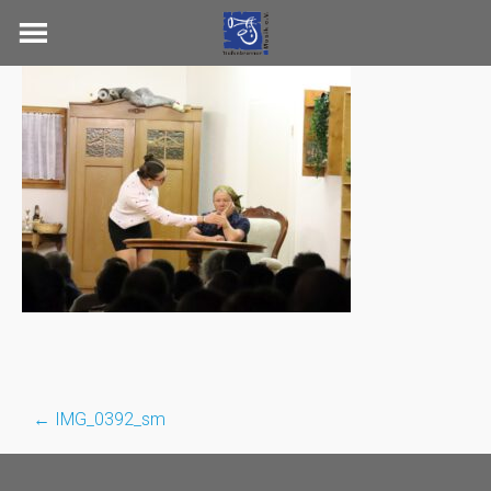
Skip
to
content
←
IMG_0392_sm
Post
navigation