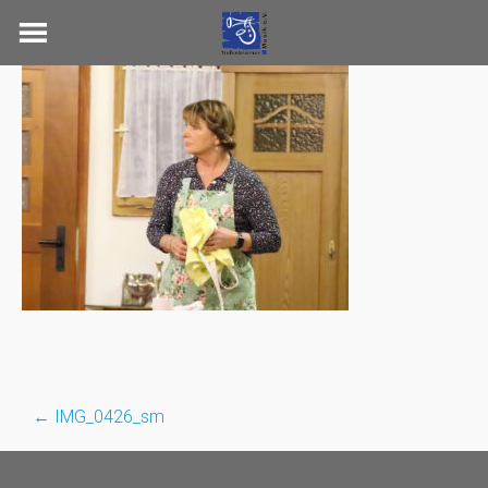
Skip
to
content
←
IMG_0426_sm
Post
navigation