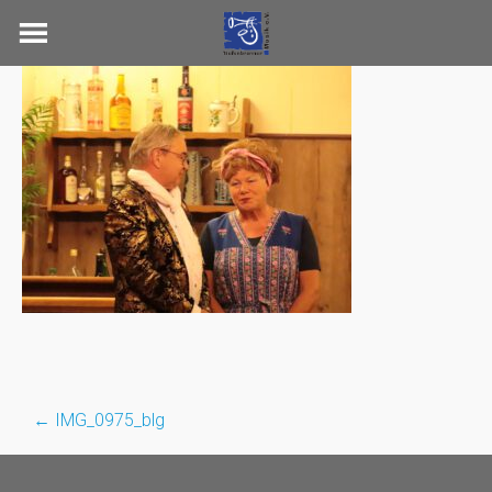
Skip
to
content
←
IMG_0975_blg
Post
navigation