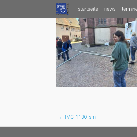
Skip
startseite
news
termin
to
content
←
IMG_1100_sm
Post
navigation