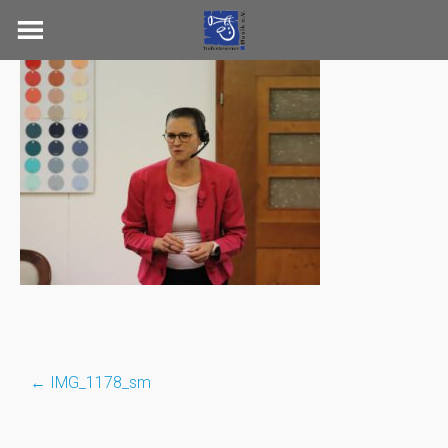
Skip
to
content
←
IMG_1178_sm
Post
navigation