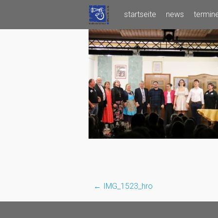
Skip
startseite
news
termin
to
content
←
IMG_1523_hro
Post
navigation