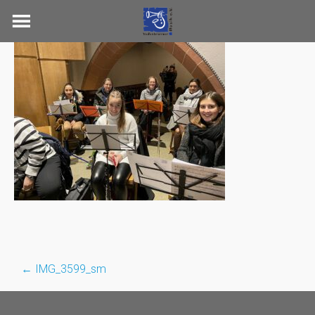
Skip
to
content
←
IMG_3599_sm
Post
navigation