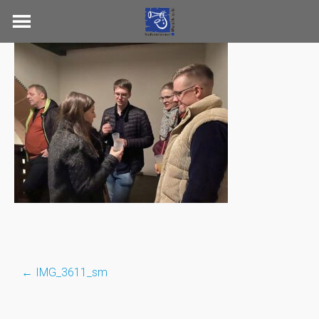
Skip
to
content
←
IMG_3611_sm
Post
navigation