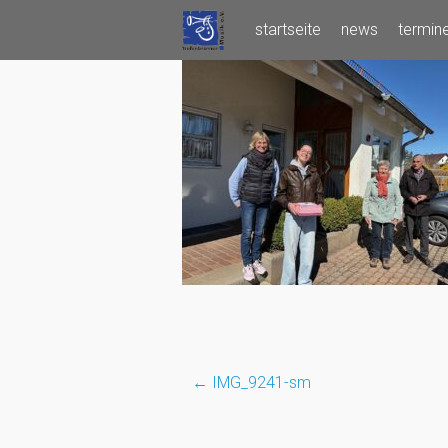
Skip
startseite
news
termin
to
content
←
IMG_9241-sm
Post
navigation