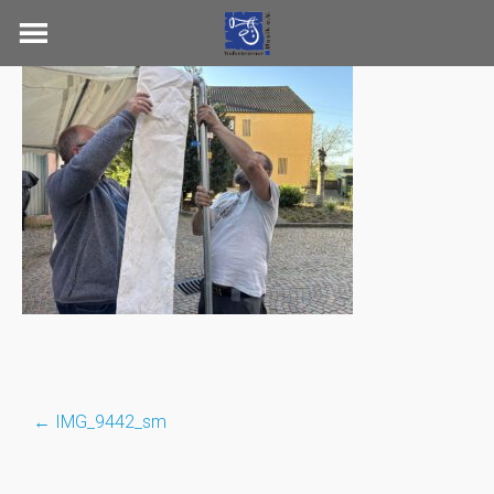
Skip
to
content
←
IMG_9442_sm
Post
navigation