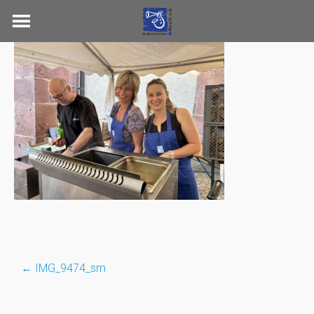
Skip
to
content
←
IMG_9474_sm
Post
navigation