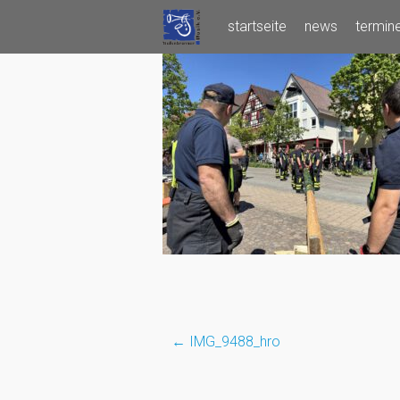
Skip
startseite
news
termin
to
content
←
IMG_9488_hro
Post
navigation