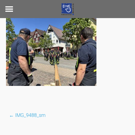
Skip
to
content
←
IMG_9488_sm
Post
navigation