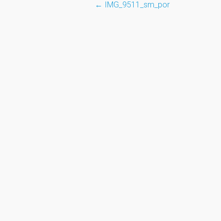
←
IMG_9511_sm_por
Post
navigation