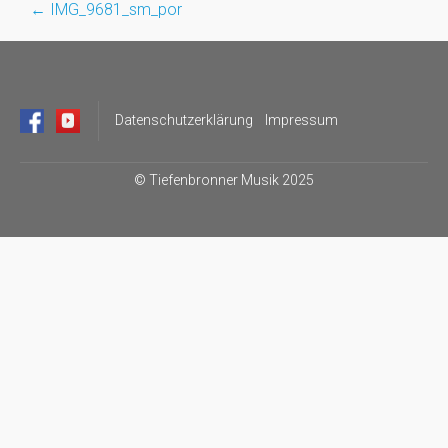
←
IMG_9681_sm_por
Post
navigation
Datenschutzerklärung
Impressum
©
Tiefenbronner Musik 2025