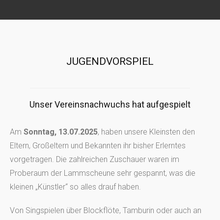
JUGENDVORSPIEL
Unser Vereinsnachwuchs hat aufgespielt
Am
Sonntag, 13.07.2025
, haben unsere Kleinsten den
Eltern, Großeltern und Bekannten ihr bisher Erlerntes
vorgetragen. Die zahlreichen Zuschauer waren im
Proberaum der Lammscheune sehr gespannt, was die
kleinen „Künstler“ so alles drauf haben.
Von Singspielen über Blockflöte, Tamburin oder auch an