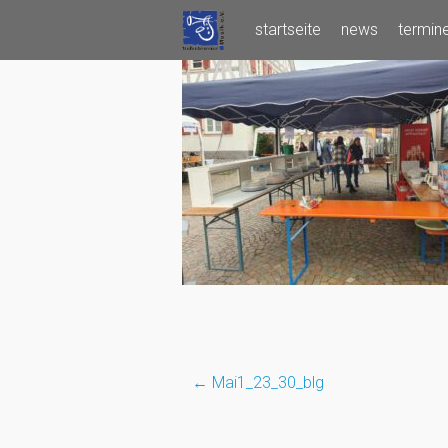
Skip
startseite
news
termin
to
content
←
Mai1_23_30_blg
Post
navigation