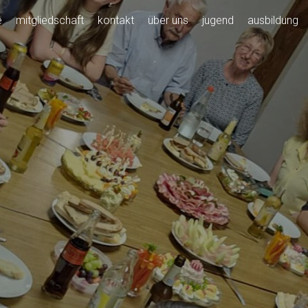
e
mitgliedschaft
kontakt
über uns
jugend
ausbildung