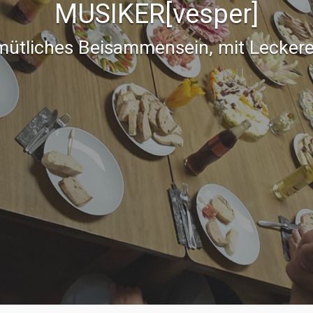
MUSIKER[vesper]
ütliches Beisammensein, mit Leckere