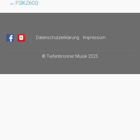
←
P2lKZ6CQ
Post
navigation
Datenschutzerklärung
Impressum
©
Tiefenbronner Musik 2025