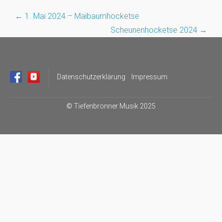
←
1. Mai 2024 – Maibaumhocketse
Post
Scheunenhocketse 2024
→
navigation
Datenschutzerklärung
Impressum
©
Tiefenbronner Musik 2025