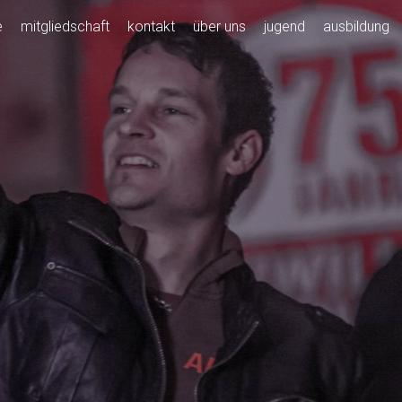
e
mitgliedschaft
kontakt
über uns
jugend
ausbildung