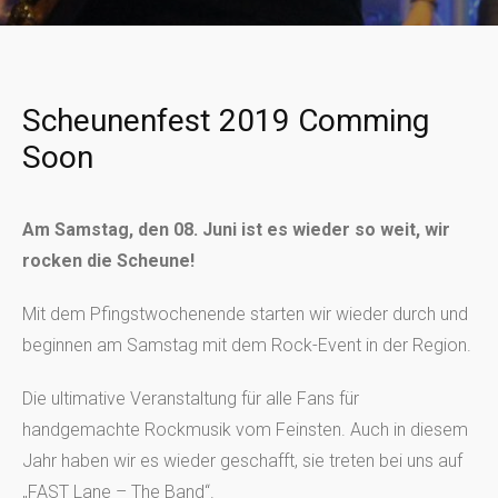
Scheunenfest 2019 Comming
Soon
Am Samstag, den 08. Juni ist es wieder so weit, wir
rocken die Scheune!
Mit dem Pfingstwochenende starten wir wieder durch und
beginnen am Samstag mit dem Rock-Event in der Region.
Die ultimative Veranstaltung für alle Fans für
handgemachte Rockmusik vom Feinsten. Auch in diesem
Jahr haben wir es wieder geschafft, sie treten bei uns auf
„FAST Lane – The Band“.