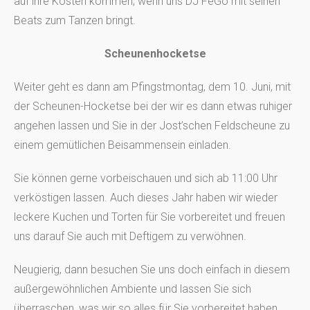
auf ihre Kosten kommen, wenn uns DJ FeGo mit seinen
Beats zum Tanzen bringt.
Scheunenhocketse
Weiter geht es dann am Pfingstmontag, dem 10. Juni, mit
der Scheunen-Hocketse bei der wir es dann etwas ruhiger
angehen lassen und Sie in der Jost’schen Feldscheune zu
einem gemütlichen Beisammensein einladen.
Sie können gerne vorbeischauen und sich ab 11:00 Uhr
verköstigen lassen. Auch dieses Jahr haben wir wieder
leckere Kuchen und Torten für Sie vorbereitet und freuen
uns darauf Sie auch mit Deftigem zu verwöhnen.
Neugierig, dann besuchen Sie uns doch einfach in diesem
außergewöhnlichen Ambiente und lassen Sie sich
überraschen, was wir so alles für Sie vorbereitet haben.