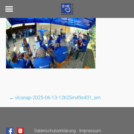
Skip
to
content
←
vlcsnap-2025-06-13-12h25m49s431_sm
Post
navigation
Datenschutzerklärung
Impressum