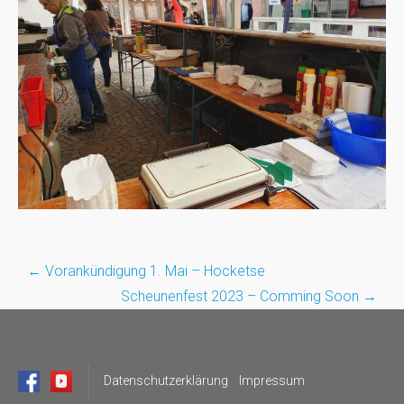
←
Vorankündigung 1. Mai – Hocketse
Post
Scheunenfest 2023 – Comming Soon
→
navigation
Datenschutzerklärung
Impressum