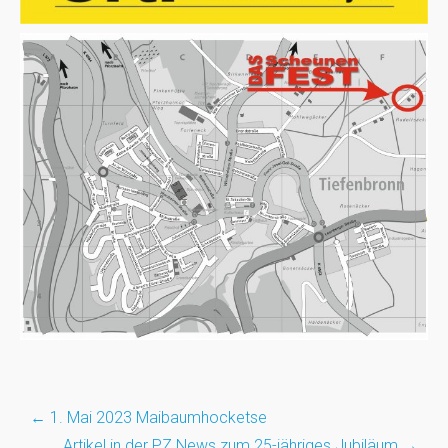
←
1. Mai 2023 Maibaumhocketse
Post
Artikel in der PZ News zum 25-jähriges Jubiläum
→