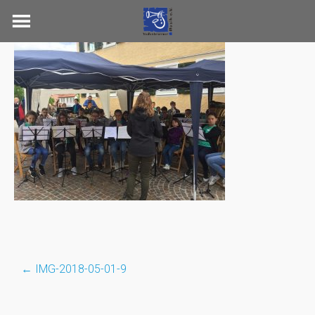
Skip
to
content
←
IMG-2018-05-01-9
Post
navigation