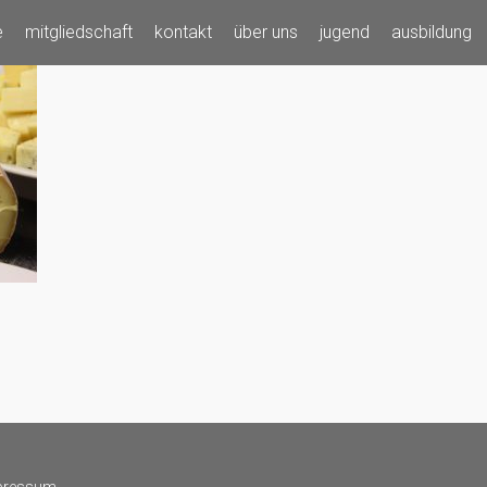
e
mitgliedschaft
kontakt
über uns
jugend
ausbildung