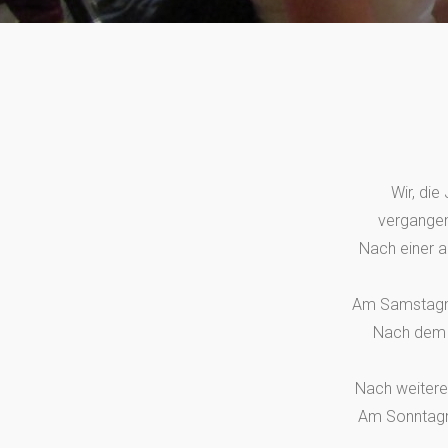
Wir, di
vergange
Nach einer 
Am Samstagmo
Nach dem M
Nach weitere
Am Sonntagmo