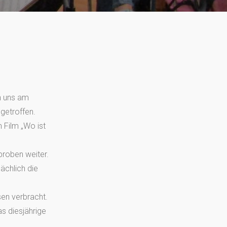
n uns am
etroffen.
Film „Wo ist
roben weiter.
ächlich die
en verbracht.
s diesjährige