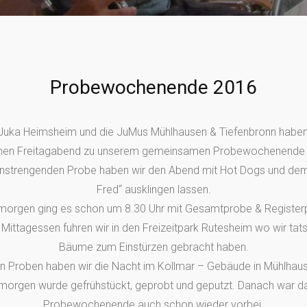
Probewochenende 2016
e Juka Heimsheim und die JuMus Mühlhausen & Tiefenbronn habe
nen Freitagabend zu unserem gemeinsamen Probewochenende g
anstrengenden Probe haben wir den Abend mit Hot Dogs und dem 
Fred“ ausklingen lassen.
rgen ging es schon um 8.30 Uhr mit Gesamtprobe & Registerp
ittagessen fuhren wir in den Freizeitpark Rutesheim wo wir tats
Bäume zum Einstürzen gebracht haben.
n Proben haben wir die Nacht im Kollmar – Gebäude in Mühlhaus
rgen wurde gefrühstückt, geprobt und geputzt. Danach war da
Probewochenende auch schon wieder vorbei.