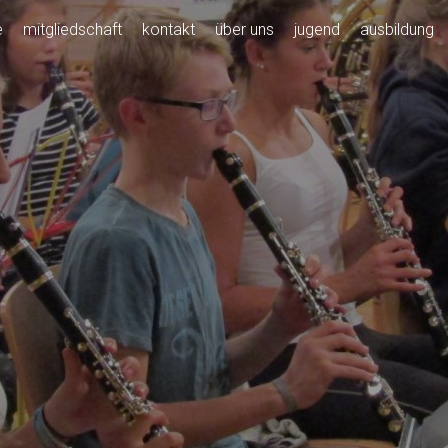
e
mitgliedschaft
kontakt
über uns
jugend
ausbildung