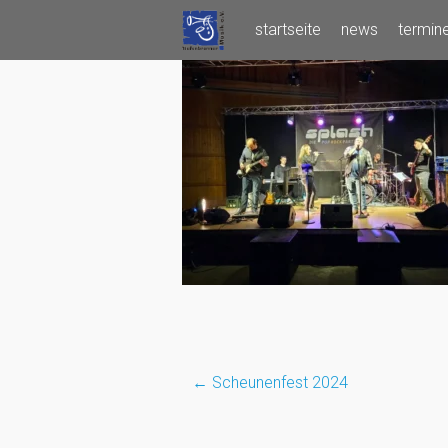
Skip
startseite
news
termin
to
content
←
Scheunenfest 2024
Post
navigation