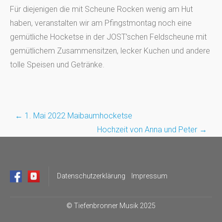
Für diejenigen die mit Scheune Rocken wenig am Hut
haben, veranstalten wir am Pfingstmontag noch eine
gemütliche Hocketse in der JOST’schen Feldscheune mit
gemütlichem Zusammensitzen, lecker Kuchen und andere
tolle Speisen und Getränke.
←
1. Mai 2022 Maibaumhocketse
Post
Hochzeit von Anna und Peter
→
navigation
Datenschutzerklärung
Impressum
©
Tiefenbronner Musik 2025